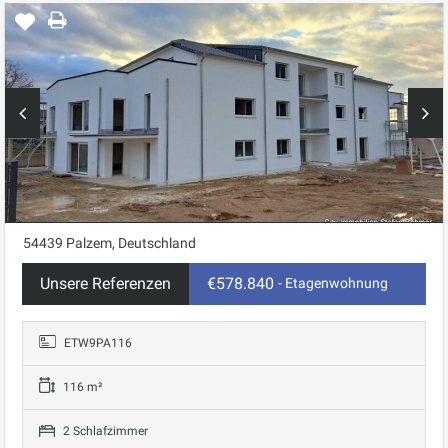
54439 Palzem, Deutschland
Unsere Referenzen
€578.840
- Etagenwohnung
ETW9PA116
116 m²
2 Schlafzimmer