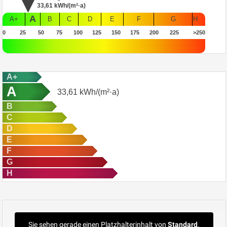
33,61
kWh/(m²·a)
A
A+
B
C
D
E
F
G
H
0
25
50
75
100
125
150
175
200
225
>250
A+
A
33,61
kWh/(m²·a)
B
C
D
E
F
G
H
Sie sehen gerade einen Platzhalterinhalt von
Standard
.