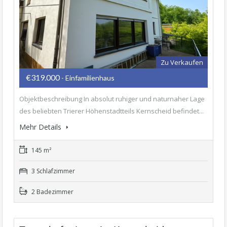
Zu Verkaufen
€319.000
- Einfamilienhaus
Objektbeschreibung In absolut ruhiger und naturnaher Lage
des beliebten Trierer Höhenstadtteils Kernscheid befindet...
Mehr Details
145 m²
3 Schlafzimmer
2 Badezimmer