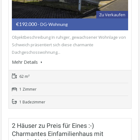
Zu Verkaufen
€192.000
- DG-Wohnung
Objektbeschreibung In ruhiger, gewachsener Wohnlage von
Schweich präsentiert sich diese charmante
Dachgeschosswohnung...
Mehr Details
62 m²
1 Zimmer
1 Badezimmer
2 Häuser zu Preis für Eines :-)
Charmantes Einfamilienhaus mit