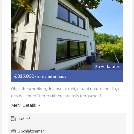
Zu Verkaufen
€319.000
- Einfamilienhaus
Objektbeschreibung In absolut ruhiger und naturnaher Lage
des beliebten Trierer Höhenstadtteils Kernscheid…
Mehr Details
145 m²
3 Schlafzimmer