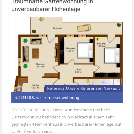
Traumhafte Gartenwohnung in
unverbaubarer Höhenlage
Referenz, Unsere Referenzen, Verkauft
€134.000 €
- Terrassenwohnung
OBJEKTBESCHREIBUNG Diese wunderschöne und helle
Gartenwohnung befindet sich in Waldrach in einem sehr
gepflegten 4 Familienhaus in unverbaubarer Höhenlage. Auf
ca 93 m² verteilen sich…