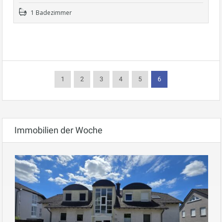
1 Badezimmer
1
2
3
4
5
6
Immobilien der Woche