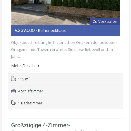
Zu Verkaufen
€239.000
- Reiheneckhaus
Objektbeschreibung Im historischen Ortskern der beliebten
Ortsgemeinde Tawern erwartet Sie diese liebevoll und im
Jahr...
Mehr Details
115 m²
4 Schlafzimmer
1 Badezimmer
Großzügige 4-Zimmer-