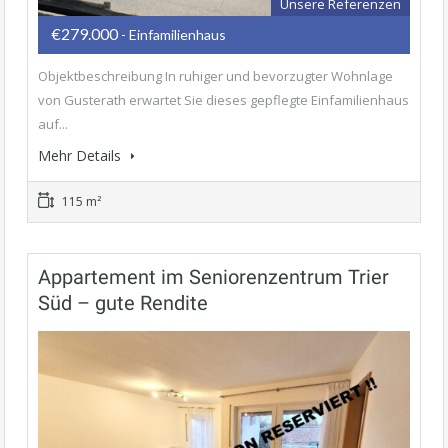
Unsere Referenzen
€279.000
- Einfamilienhaus
Objektbeschreibung In ruhiger und bevorzugter Wohnlage
von Gusterath erwartet Sie dieses gepflegte Einfamilienhaus
auf...
Mehr Details
115 m²
Appartement im Seniorenzentrum Trier
Süd – gute Rendite