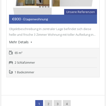
Unsere Referenzen
€800
- Etagenwohnung
Objektbeschreibung In zentraler Lage befindet sich diese
helle und frische 3 Zimmer Wohnung mit toller Aufteilung in...
Mehr Details
65 m²
2 Schlafzimmer
1 Badezimmer
1
2
3
4