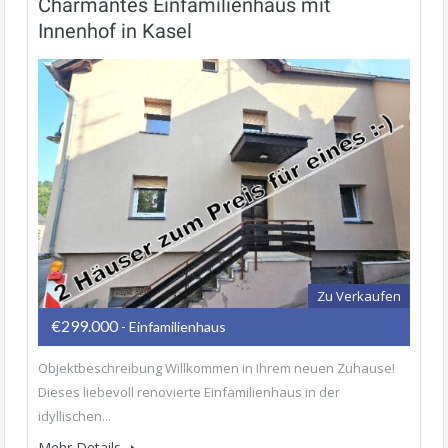
Charmantes Einfamilienhaus mit
Innenhof in Kasel
Zu Verkaufen
€299.000
- Einfamilienhaus
Objektbeschreibung Willkommen in Ihrem neuen Zuhause!
Dieses liebevoll renovierte Einfamilienhaus in der
idyllischen...
Mehr Details