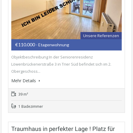
Unsere Referenzen
€110.000
- Etagenwohnung
Objektbeschreibung In der Seniorenresidenz
Löwenbrückenerstraße 3 in Trier Süd befindet sich im 2.
Obergeschoss...
Mehr Details
39 m²
1 Badezimmer
Traumhaus in perfekter Lage ! Platz für