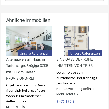
Ähnliche Immobilien
Unsere Referenzen
Unsere Referenzen
Alternative zum Haus in
EINE OASE DER RUHE
Tarforst  großzügige 3ZKB
INMITTEN VON TRIER
mit 300qm Garten –
OBJEKT Diese sehr
durchdachte und großzügig
PROVISIONSFREI
geschnittene
Objektbeschreibung Diese
Neubauwohnung befindet…
freundlich-helle, gepflegte
Mehr Details
Wohnung mit moderner
Aufteilung und…
€476.170 €
Mehr Details