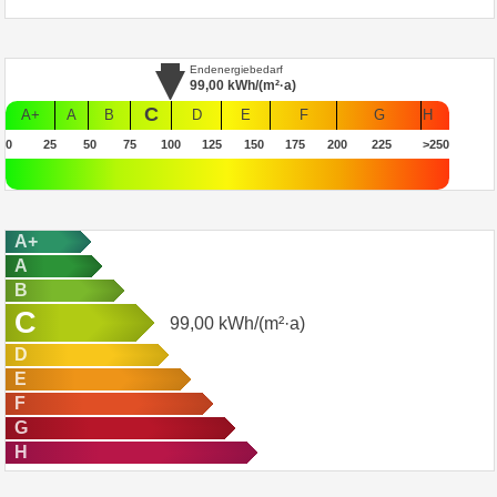
Endenergiebedarf
99,00
kWh/(m²·a)
C
A+
A
B
D
E
F
G
H
0
25
50
75
100
125
150
175
200
225
>250
A+
A
B
C
99,00
kWh/(m²·a)
D
E
F
G
H