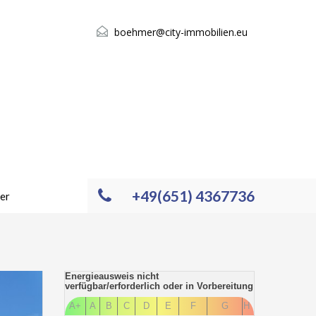
boehmer@city-immobilien.eu
+49(651) 4367736
er
Energieausweis nicht
verfügbar/erforderlich oder in Vorbereitung
A+
A
B
C
D
E
F
G
H