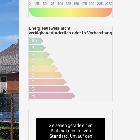
0
25
50
75
100
125
150
175
200
225
>250
Energieausweis nicht
verfügbar/erforderlich oder in Vorbereitung
A+
A
B
C
D
E
F
G
H
Sie sehen gerade einen
Platzhalterinhalt von
Standard
. Um auf den