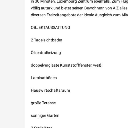
in 30 Minuten, Luxemburg Zentrum ebenfalls. Zum Flug
völlig autark und bietet seinen Bewohnern von A Z alle
diversen Freizeitangebote der ideale Ausgleich zum Allt
OBJEKTAUSSATTUNG
2 Tagelsichtbäder
Ölzentralheizung
doppelverglaste Kunststofffenster, weiß
Laminatböden
Hauswirtschaftsraum
große Terasse
sonniger Garten
2 Stellplätze