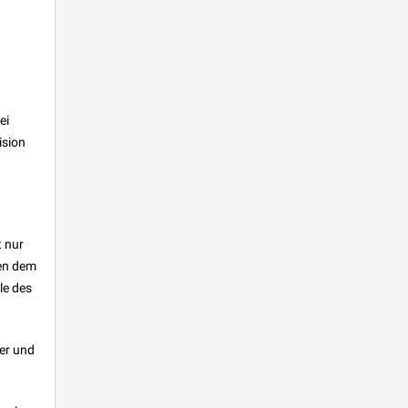
ei
ision
t nur
hen dem
le des
ger und