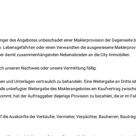
änger des Angebotes unbeschadet einer Maklerprovision der Gegenseite b
zw. Lebensgefährten oder einen Verwandten die ausgewiesene Maklerprov
aller damit zusammenhängenden Nebenabreden an die City Immobilien.
ch unseren Nachweis oder unsere Vermittlung fällig.
ngen und Unterlagen vertraulich zu behandeln. Eine Weitergabe an Dritte is
alle unbefugter Weitergabe des Maklerangebotes ein Kaufvertrag zwisc
mt, hat der Auftraggeber diejenige Provision zu bezahlen, die er im Fal
uf die Auskünfte der Verkäufer, Vermieter, Verpächter, Bauherren, Bauträ