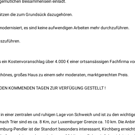
 gemütlchen Beisammensein einlädt.
pätzen die zum Grundsück dazugehören.
modernisiert, es sind keine aufwendigen Arbeiten mehr durchzuführen.
uszuführen.
its ein Kostenvoranschlag über 4.000 € einer ortsansässigen Fachfirma vor
schönes, großes Haus zu einem sehr moderaten, marktgerechten Preis.
N DEN KOMMENDEN TAGEN ZUR VERFÜGUNG GESTELLT !
h in einer zentralen und ruhigen Lage von Schweich und ist zu den wichtig
nach Trier sind es ca. 8 Km, zur Luxemburger Grenze ca. 10 km. Die Anb
xemburg-Pendler ist der Standort besonders interessant, Kirchberg erreic