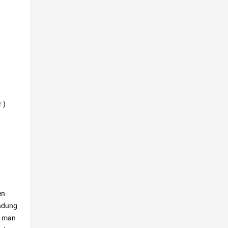
 )
en
indung
ht man