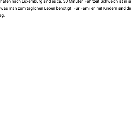
hafen nach Luxemburg sind es ca. 30 Minuten Fahrzeit.Schweich ist in s
s was man zum täglichen Leben benötigt. Für Familien mit Kindern sind di
ag.