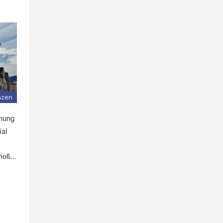
nzen
nung
ial
choß…