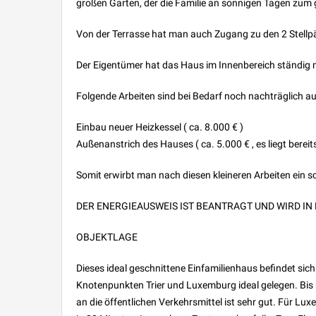
großen Garten, der die Familie an sonnigen Tagen zum
Von der Terrasse hat man auch Zugang zu den 2 Stell
Der Eigentümer hat das Haus im Innenbereich ständig 
Folgende Arbeiten sind bei Bedarf noch nachträglich a
Einbau neuer Heizkessel ( ca. 8.000 € )
Außenanstrich des Hauses ( ca. 5.000 € , es liegt bere
Somit erwirbt man nach diesen kleineren Arbeiten ein 
DER ENERGIEAUSWEIS IST BEANTRAGT UND WIRD I
OBJEKTLAGE
Dieses ideal geschnittene Einfamilienhaus befindet sic
Knotenpunkten Trier und Luxemburg ideal gelegen. Bis 
an die öffentlichen Verkehrsmittel ist sehr gut. Für Lu