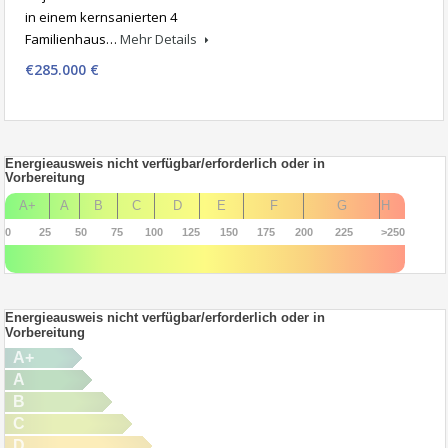
in einem kernsanierten 4
Familienhaus…
Mehr Details
€285.000 €
Energieausweis nicht verfügbar/erforderlich oder in
Vorbereitung
A+
A
B
C
D
E
F
G
H
0
25
50
75
100
125
150
175
200
225
>250
Energieausweis nicht verfügbar/erforderlich oder in
Vorbereitung
A+
A
B
C
D