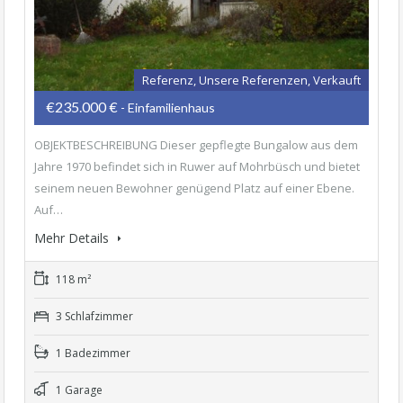
Referenz, Unsere Referenzen, Verkauft
€235.000 €
- Einfamilienhaus
OBJEKTBESCHREIBUNG Dieser gepflegte Bungalow aus dem
Jahre 1970 befindet sich in Ruwer auf Mohrbüsch und bietet
seinem neuen Bewohner genügend Platz auf einer Ebene.
Auf…
Mehr Details
118 m²
3 Schlafzimmer
1 Badezimmer
1 Garage