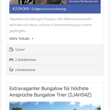
Unsere Referenzen
€239.000
- Erdgeschosswohnung
Objektbeschreibung In Pluwig in der Willmericherstraße
befindet sich diese schöne 4 Zimmerwohnung in einem
gepflegten...
Mehr Details
124 m²
2 Schlafzimmer
2 Badezimmer
Extravaganter Bungalow für höchste
Ansprüche Bungalow Trier (2JAH54Z)