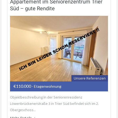
Appartement im Seniorenzentrum Trier
Süd – gute Rendite
Unsere Referenzen
€110.000
- Etagenwohnung
Objektbeschreibung In der Seniorenresidenz
Löwenbrückenerstraße 3 in Trier Süd befindet sich im 2.
Obergeschoss...