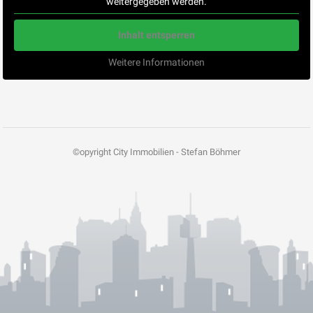
weitergegeben werden.
Inhalt entsperren
Weitere Informationen
©opyright City Immobilien - Stefan Böhmer