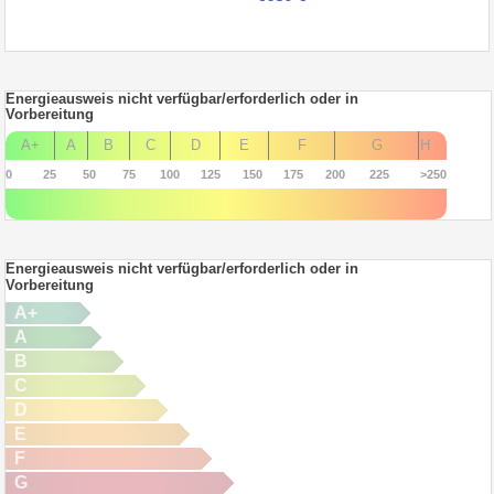
Energieausweis nicht verfügbar/erforderlich oder in
Vorbereitung
A+
A
B
C
D
E
F
G
H
0
25
50
75
100
125
150
175
200
225
>250
Energieausweis nicht verfügbar/erforderlich oder in
Vorbereitung
A+
A
B
C
D
E
F
G