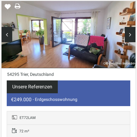
54295 Trier, Deutschland
Unsere Referenzen
€249.000
- Erdgeschosswohnung
ET72LAM
72 m²