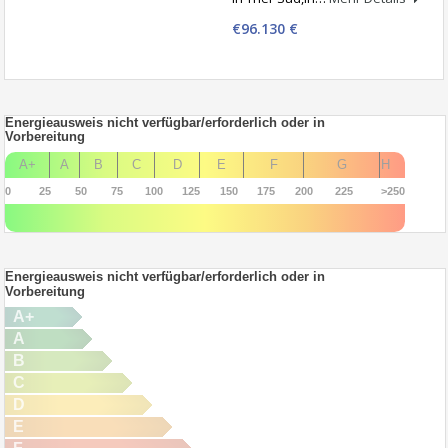
€96.130 €
Energieausweis nicht verfügbar/erforderlich oder in
Vorbereitung
A+
A
B
C
D
E
F
G
H
0
25
50
75
100
125
150
175
200
225
>250
Energieausweis nicht verfügbar/erforderlich oder in
Vorbereitung
A+
A
B
C
D
E