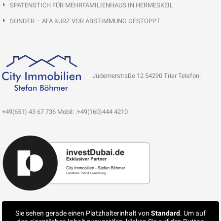
SPATENSTICH FÜR MEHRFAMILIENHAUS IN HERMESKEIL
SONDER – AFA KURZ VOR ABSTIMMUNG GESTOPPT
Jüdemerstraße 12 54290 Trier Telefon:
+49(651) 43 67 736 Mobil: :+49(160)444 4210
Sie sehen gerade einen Platzhalterinhalt von
Standard
. Um auf