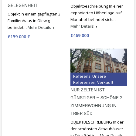
GELEGENHEIT
Objektbeschreibung In einer
exponierten Höhenlage auf
Objekt In einem gepflegten 3
Mariahof befindet sich…
Familienhaus in Olewig
Mehr Details
befindet…
Mehr Details
€469.000
€159.000 €
Referenz, Unsere
Referenzen, Verkauft
NUR ZELTEN IST
GÜNSTIGER – SCHÖNE 2
ZIMMERWOHNUNG IN
TRIER SÜD
OBJEKTBESCHREIBUNG In der
der schönsten Altbauhäuser
in Trier Süd,in…
Mehr Details