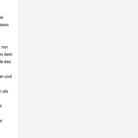
ei
ision
t nur
hen dem
le des
ger und
h als
t
ht