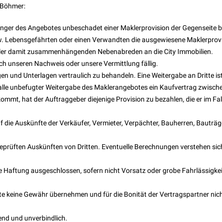
 Böhmer:
änger des Angebotes unbeschadet einer Maklerprovision der Gegenseite b
zw. Lebensgefährten oder einen Verwandten die ausgewiesene Maklerprov
aller damit zusammenhängenden Nebenabreden an die City Immobilien.
ch unseren Nachweis oder unsere Vermittlung fällig.
ngen und Unterlagen vertraulich zu behandeln. Eine Weitergabe an Dritte is
alle unbefugter Weitergabe des Maklerangebotes ein Kaufvertrag zwisc
mt, hat der Auftraggeber diejenige Provision zu bezahlen, die er im Fal
uf die Auskünfte der Verkäufer, Vermieter, Verpächter, Bauherren, Bauträ
prüften Auskünften von Dritten. Eventuelle Berechnungen verstehen sic
jede Haftung ausgeschlossen, sofern nicht Vorsatz oder grobe Fahrlässigkei
te keine Gewähr übernehmen und für die Bonität der Vertragspartner nic
end und unverbindlich.