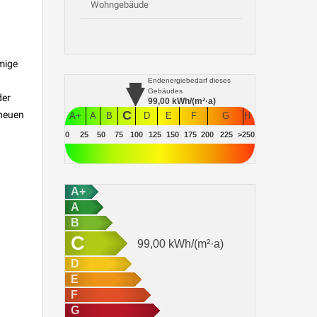
Wohngebäude
mige
Endenergiebedarf
dieses
Gebäudes
der
99,00
kWh/(m²·a)
C
 neuen
A+
A
B
D
E
F
G
H
0
25
50
75
100
125
150
175
200
225
>250
A+
A
B
C
99,00
kWh/(m²·a)
D
E
F
G