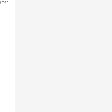
ig man
e