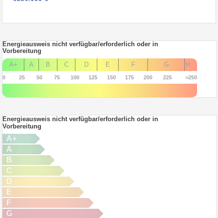
Energieausweis nicht verfügbar/erforderlich oder in
Vorbereitung
A+
A
B
C
D
E
F
G
H
0
25
50
75
100
125
150
175
200
225
>250
Energieausweis nicht verfügbar/erforderlich oder in
Vorbereitung
A+
A
B
C
D
E
F
G