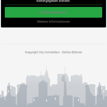
weitergegeben werden.
Inhalt entsperren
Weitere Informationen
©opyright City Immobilien - Stefan Böhmer