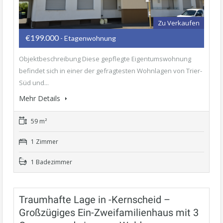
Zu Verkaufen
€199.000
- Etagenwohnung
Objektbeschreibung Diese gepflegte Eigentumswohnung
befindet sich in einer der gefragtesten Wohnlagen von Trier-
Süd und...
Mehr Details
59 m²
1 Zimmer
1 Badezimmer
Traumhafte Lage in -Kernscheid –
Großzügiges Ein-Zweifamilienhaus mit 3