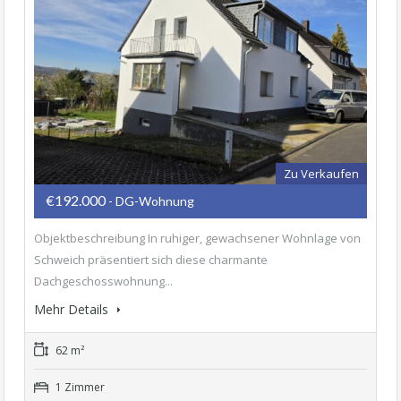
Zu Verkaufen
€192.000
- DG-Wohnung
Objektbeschreibung In ruhiger, gewachsener Wohnlage von
Schweich präsentiert sich diese charmante
Dachgeschosswohnung...
Mehr Details
62 m²
1 Zimmer