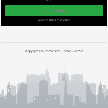
Inhalt entsperren
Weitere Informationen
©opyright City Immobilien - Stefan Böhmer