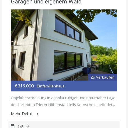
Garagen und eigenem Wald
Zu Verkaufen
€319.000
- Einfamilienhaus
Objektbeschreibung In absolut ruhiger und naturnaher Lage
des beliebten Trierer Höhenstadtteils Kernscheid befindet...
Mehr Details
145 m²