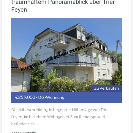
traumhaftem Panoramablick über Trier-
Feyen
Zu Verkaufen
€259.000
- DG-Wohnung
Objektbeschreibung In begehrter Höhenlage von Trier-
Feyen, im beliebten Wohngebiet Zum Römersprudel,
befindet sich...