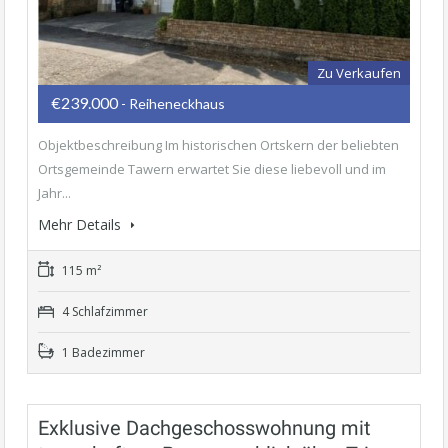
Zu Verkaufen
€239.000
- Reiheneckhaus
Objektbeschreibung Im historischen Ortskern der beliebten
Ortsgemeinde Tawern erwartet Sie diese liebevoll und im
Jahr...
Mehr Details
115 m²
4 Schlafzimmer
1 Badezimmer
Exklusive Dachgeschosswohnung mit